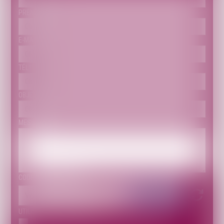
PRÉNOM
E-MAIL
TÉL
OBJET
MESSAGE
CODE DE VÉRIFICATION
UTILISATION DES DONNÉES
J'accepte que les informations saisies soient traitées