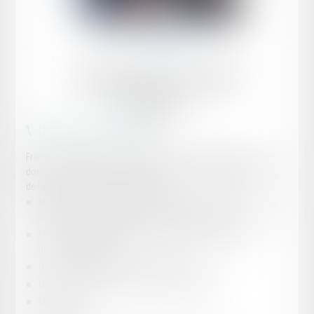
François
ILLOUZ
Avocat
Domaines d'activité
François ILLOUZ a développé de larges compétences dans les
domaines de l'art, de la protection des créations intellectuelles,
de la communication et des affaires :
Marché de l'art (transactions, sécurisation des transactions,
agent séquestre, litiges concernant l'authenticité ...)
Propriété intellectuelle (Droit d'auteur, droit des marques,
dessins et modèles)
Droit des médias et de la communication
Droit commercial, des contrats et des affaires
Droit social