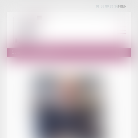
01 56 89 36 36
FR
EN
Équipe
Maître François ILLOUZ