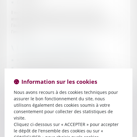
Contentieux
Il exerce son activité auprès de clients pour la plupart
institutionnels qui interviennent dans les domaines de
l'audiovisuel, les télécoms, l'Edition, la production, l'industrie et
l'immobilier.
EXEMPLES D'INTERVENTIONS
Rédaction et négociation de contrats commerciaux
Transactions de tableaux et oeuvres d'art
Rédaction et négociation de contrat de production
Information sur les cookies
audiovisuelle, de distribution de chaînes de télévision
Rédaction et négociation de contrats de licence de Marques et
Nous avons recours à des cookies techniques pour
de droits de Propriété intellectuelle
assurer le bon fonctionnement du site, nous
Montage de Production de Spectacle
utilisons également des cookies soumis à votre
consentement pour collecter des statistiques de
Contentieux commercial de droit des affaires
visite.
Procédure de dépôt de marque, dessins et modèles et signes
Cliquez ci-dessous sur « ACCEPTER » pour accepter
distinctifs
le dépôt de l'ensemble des cookies ou sur «
Contentieux dans les différents domaines de la propriété