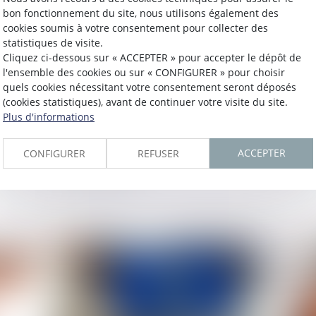
bon fonctionnement du site, nous utilisons également des
cookies soumis à votre consentement pour collecter des
statistiques de visite.
Cliquez ci-dessous sur « ACCEPTER » pour accepter le dépôt de
Publié le :
06/01/2025
Publié 
l'ensemble des cookies ou sur « CONFIGURER » pour choisir
Certification RGPD des sous-
Des
quels cookies nécessitant votre consentement seront déposés
(cookies statistiques), avant de continuer votre visite du site.
traitants : la CNIL consulte sur
pri
Plus d'informations
ns
un projet de référentiel
pro
ité
d’évaluation
ACCEPTER
CONFIGURER
REFUSER
L
Lire la suite