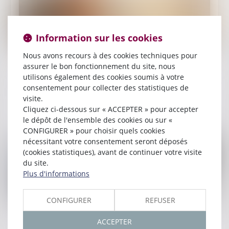
Information sur les cookies
Nous avons recours à des cookies techniques pour
Publié le :
04/03/2025
assurer le bon fonctionnement du site, nous
Plan 5 000 terrains de sport : la fréquentation
utilisons également des cookies soumis à votre
des équipements est au rendez-vous
consentement pour collecter des statistiques de
visite.
Lire la suite
Cliquez ci-dessous sur « ACCEPTER » pour accepter
le dépôt de l'ensemble des cookies ou sur «
CONFIGURER » pour choisir quels cookies
nécessitant votre consentement seront déposés
(cookies statistiques), avant de continuer votre visite
du site.
Plus d'informations
CONFIGURER
REFUSER
Publié le :
26/02/2025
ACCEPTER
Prescription et requalification en CDI :