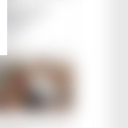
its voisins : la justice
nçaise intervient
tre Google
ire la suite
le :
20/11/2024
étravail : un retour en arrière