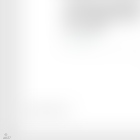
et des données personnelles :
CNIL et la DGCCRF renforcen
leur coopération
Lire la suite
Mentions légales
Plan du site