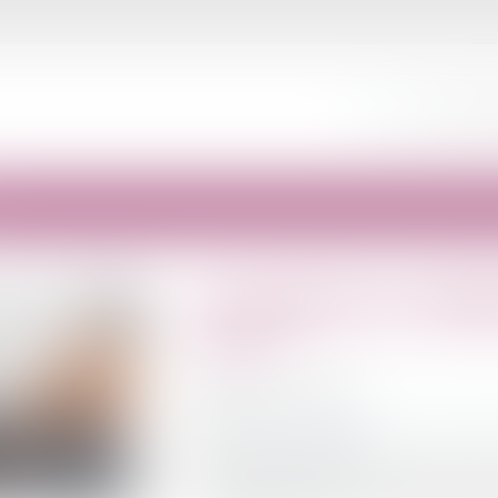
ACCUEIL
ÉQUIPE
Une journée de solid
2025 ?
Publié le :
25/11/2024
Droit du travail - Employeurs
/
Droit de la p
Source :
www.legisocial.fr
Dans le cadre des débats concernant le P