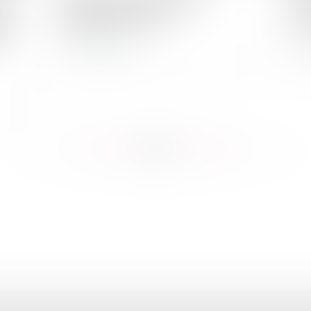
 la
doublée en 2025 ?
est
t
Lire la suite
L
...
...
<<
<
33
34
35
36
37
38
39
>
>>