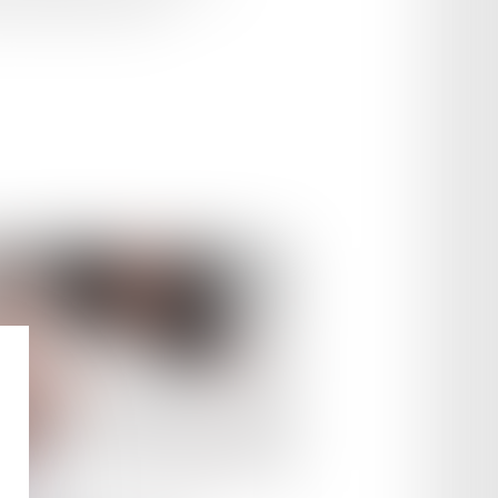
 des affaires sociales...
le :
26/11/2024