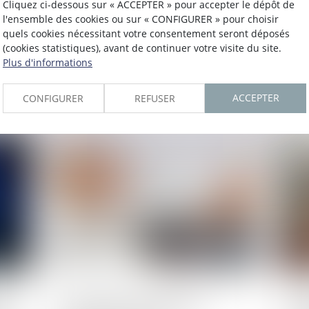
Cliquez ci-dessous sur « ACCEPTER » pour accepter le dépôt de
l'ensemble des cookies ou sur « CONFIGURER » pour choisir
all
Comment inscrire les risques
Dro
quels cookies nécessitant votre consentement seront déposés
ces
liés aux conduites addictives
fra
(cookies statistiques), avant de continuer votre visite du site.
dans le DUERP ?
con
Plus d'informations
Lire la suite
L
ACCEPTER
CONFIGURER
REFUSER
Publié le :
25/11/2024
Publié 
rs
Une journée de solidarité
Tél