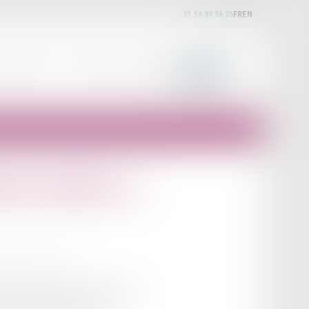
01 56 89 36 36
FR
EN
EXPERTISES
ACTUALITÉS
HONORAIRES
CONTACT
arité doublée en
rotection sociale
LFSS pour 2025, un amendement