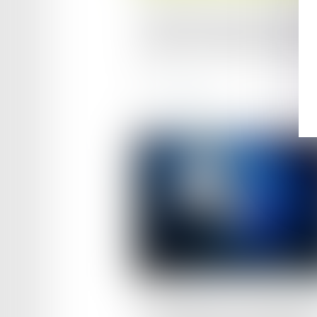
Baisse des droits TV du footb
français : quelles conséquen
?
Lire la suite
Publié le :
26/11/2024
Protection des consommateu