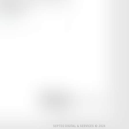
-il possible ?
ire la suite
ILLOUZ Avocats
19 RUE AMIRAL D'ESTAING, 75016 PARIS
Tél :
01 56 89 36 36
SEPTEO DIGITAL & SERVICES © 2024