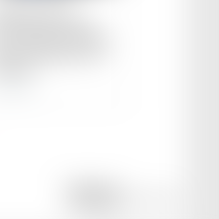
nsfert de données
sonnelles vers les États-
s : le Tribunal de l’UE valide
décision d’adéquation de la
mmission
ire la suite
ILLOUZ Avocats
19 RUE AMIRAL D'ESTAING, 75016 PARIS
Tél :
01 56 89 36 36