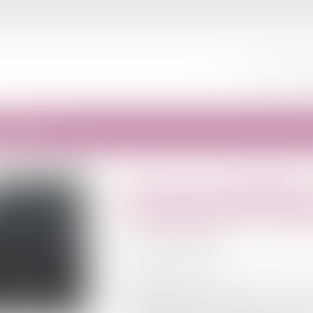
ACCUEIL
ÉQUIPE
si on fait grève ?
Grèves de septembre 
conséquences si on fa
Publié le :
10/09/2025
Droit du travail - Employeurs
/
Relation indiv
Source :
www.qiiro.eu
Les salariés ont la possibilité de rejoindre