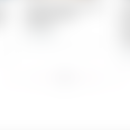
se
Deux CDI refusés après un CDD =
Tra
ées
allocations chômage
per
s
supprimées !
Uni
la 
Lire la suite
Co
L
...
...
<<
<
8
9
10
11
12
13
14
>
>>