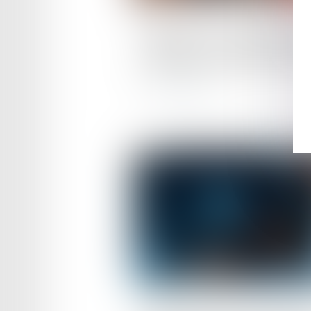
Publié le :
12/09/2025
Canicule : vers une températ
maximale de sécurité au trav
Lire la suite
Publié le :
08/09/2025