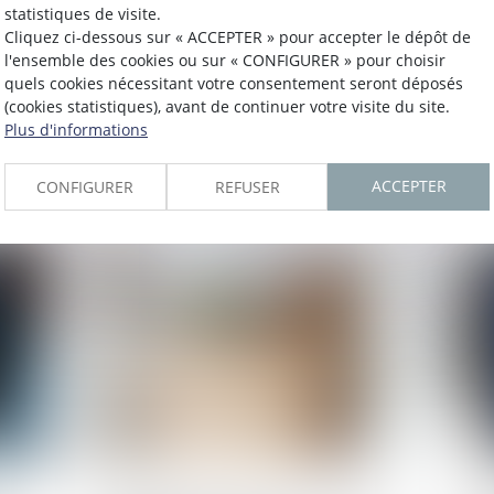
statistiques de visite.
Publié le :
10/09/2025
Publié 
Cliquez ci-dessous sur « ACCEPTER » pour accepter le dépôt de
ure
Grèves de septembre 2025 :
Sal
l'ensemble des cookies ou sur « CONFIGURER » pour choisir
quels cookies nécessitant votre consentement seront déposés
ail
quelles conséquences si on fait
for
(cookies statistiques), avant de continuer votre visite du site.
grève ?
les
Plus d'informations
Lire la suite
L
ACCEPTER
CONFIGURER
REFUSER
Publié le :
08/09/2025
Publié 