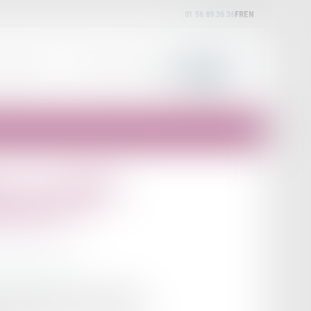
01 56 89 36 36
FR
EN
EXPERTISES
ACTUALITÉS
HONORAIRES
CONTACT
2025 : quelles
it grève ?
iduelles au travail
 un mouvement de grève nationale.