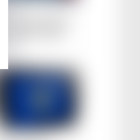
le :
09/09/2025
les de sport et de remise en
me : trop d’anomalies chez
 professionnels contrôlés
ire la suite
le :
08/09/2025