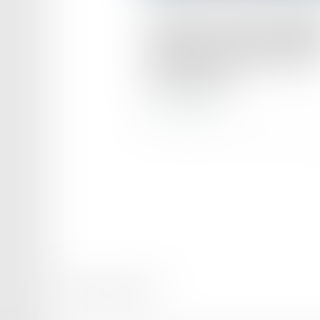
Face à l’IA, la presse françai
s’attaque aux bases de donn
numériques pour défendre le
droits d’auteur
Lire la suite
Mentions légales
Plan du site