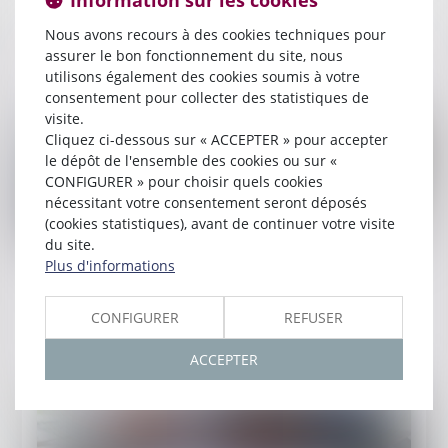
Information sur les cookies
du droit d’auteur
Nous avons recours à des cookies techniques pour
assurer le bon fonctionnement du site, nous
Lire la suite
utilisons également des cookies soumis à votre
consentement pour collecter des statistiques de
visite.
Cliquez ci-dessous sur « ACCEPTER » pour accepter
le dépôt de l'ensemble des cookies ou sur «
CONFIGURER » pour choisir quels cookies
nécessitant votre consentement seront déposés
(cookies statistiques), avant de continuer votre visite
du site.
Publié le :
13/03/2025
Plus d'informations
Le droit d'affichage du CSE
CONFIGURER
REFUSER
Lire la suite
ACCEPTER