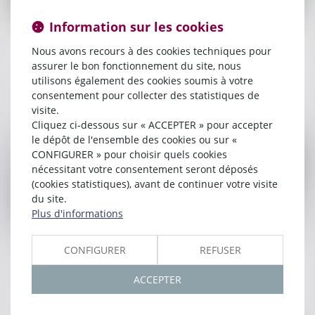
Information sur les cookies
Publié le :
17/03/2025
IA : Meta poursuivi en France pour non respect
Nous avons recours à des cookies techniques pour
assurer le bon fonctionnement du site, nous
du droit d’auteur
utilisons également des cookies soumis à votre
consentement pour collecter des statistiques de
Lire la suite
visite.
Cliquez ci-dessous sur « ACCEPTER » pour accepter
le dépôt de l'ensemble des cookies ou sur «
CONFIGURER » pour choisir quels cookies
nécessitant votre consentement seront déposés
(cookies statistiques), avant de continuer votre visite
du site.
Plus d'informations
Publié le :
13/03/2025
CONFIGURER
REFUSER
Le droit d'affichage du CSE
ACCEPTER
Lire la suite