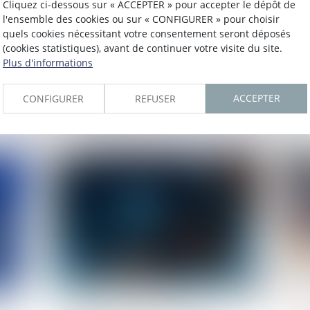
Cliquez ci-dessous sur « ACCEPTER » pour accepter le dépôt de
l'ensemble des cookies ou sur « CONFIGURER » pour choisir
Nullité d'une convention de
Pen
quels cookies nécessitant votre consentement seront déposés
forfait en jours : impact sur les
spo
(cookies statistiques), avant de continuer votre visite du site.
heures supplémentaires et
Plus d'informations
L
indemnités
ACCEPTER
CONFIGURER
REFUSER
Lire la suite
Publié le :
24/03/2025
Publié 