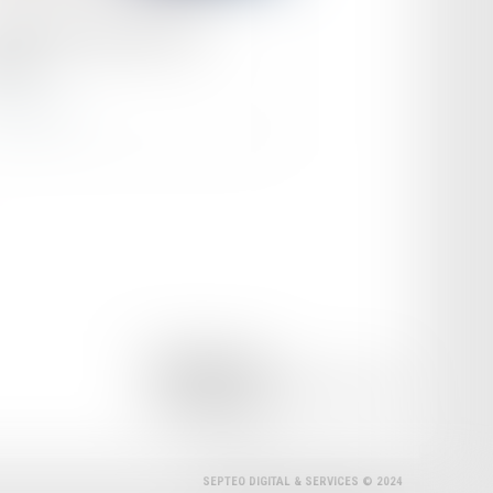
sport féminin gagne du
rain
ire la suite
ILLOUZ Avocats
19 RUE AMIRAL D'ESTAING, 75016 PARIS
Tél :
01 56 89 36 36
SEPTEO DIGITAL & SERVICES © 2024