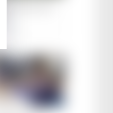
dant la SOP, l'Union fait le
rt
ire la suite
le :
18/03/2025