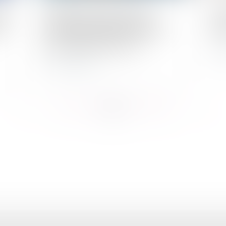
 de
OpenAI et Google veulent
Le 
ar
s’affranchir du droit d’auteur
ter
pour entrainer leurs IA
L
Lire la suite
...
...
<<
<
23
24
25
26
27
28
29
>
>>