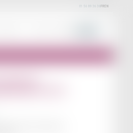
01 56 89 36 36
FR
EN
EXPERTISES
ACTUALITÉS
HONORAIRES
CONTACT
 notion de
ement par la CJUE
ur de justice de l'Union européenne