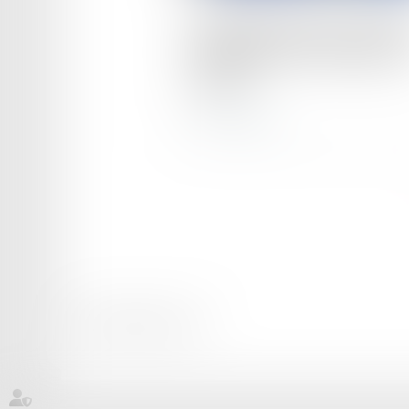
Acception large de la notion
responsable du traitement p
la CJUE
Lire la suite
Mentions légales
Plan du site