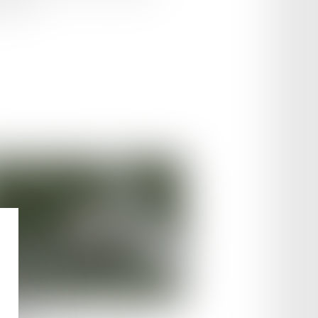
itement...
le :
25/03/2025