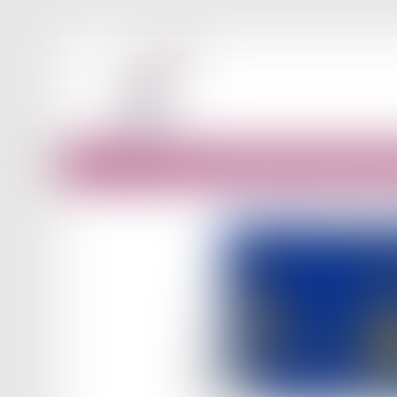
Accueil
Acception large de la notion de responsable du t