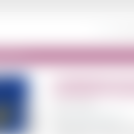
ACCUEIL
ÉQUIPE
raitement par la CJUE
Acception large de la
responsable du trait
Publié le :
24/03/2025
Droit de la propriété intellectuelle
/
RGPD
Source :
www.editions-legislatives.fr
Dans une décision du 27 février 2025, la Co